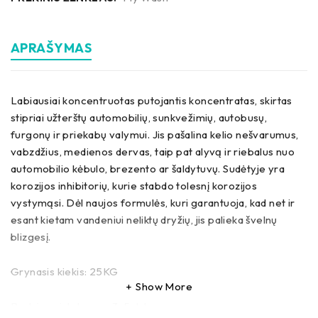
APRAŠYMAS
Labiausiai koncentruotas putojantis koncentratas, skirtas
stipriai užterštų automobilių, sunkvežimių, autobusų,
furgonų ir priekabų valymui. Jis pašalina kelio nešvarumus,
vabzdžius, medienos dervas, taip pat alyvą ir riebalus nuo
automobilio kėbulo, brezento ar šaldytuvų. Sudėtyje yra
korozijos inhibitorių, kurie stabdo tolesnį korozijos
vystymąsi. Dėl naujos formulės, kuri garantuoja, kad net ir
esant kietam vandeniui neliktų dryžių, jis palieka švelnų
blizgesį.
Grynasis kiekis: 25KG
Show More
Prekės pristatymas: 3-5 d.d.