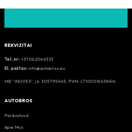
REKVIZITAI
Tel. nr:
+37062066333
El. paštas:
info@autobros.eu
MB “INOVEX”, į.k. 305795445, PVM: LT100016638414
AUTOBROS
Parduotuvė
Apie Mus