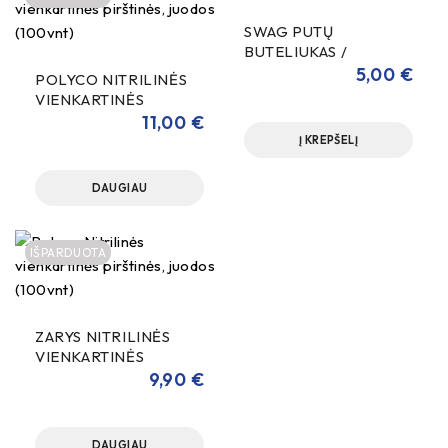
SWAG PUTŲ
BUTELIUKAS /
GENERATORIUS 180ml
5,00
€
POLYCO NITRILINĖS
VIENKARTINĖS
PIRŠTINĖS JUODOS
11,00
€
XL (100vnt)
Į KREPŠELĮ
DAUGIAU
IŠPARDUOTA
ZARYS NITRILINĖS
VIENKARTINĖS
PIRŠTINĖS JUODOS
9,90
€
XL (100vnt)
DAUGIAU