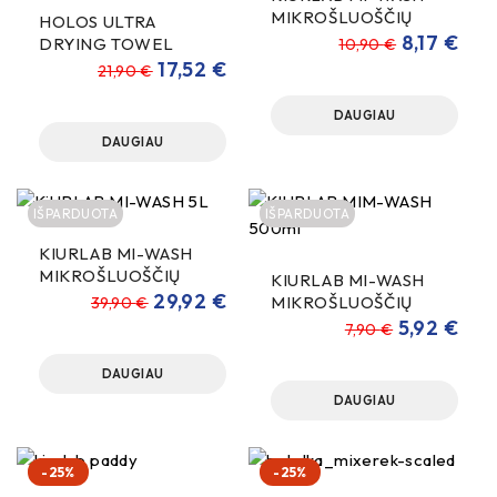
MIKROŠLUOŠČIŲ
HOLOS ULTRA
VALIKLIS 1000ml
8,17
€
DRYING TOWEL
10,90
€
SAUSINIMO ŠLUOSTĖ
17,52
€
21,90
€
80x50cm 1300gsm
DAUGIAU
DAUGIAU
IŠPARDUOTA
IŠPARDUOTA
KIURLAB MI-WASH
MIKROŠLUOŠČIŲ
KIURLAB MI-WASH
VALIKLIS 5000ml
29,92
€
MIKROŠLUOŠČIŲ
39,90
€
VALIKLIS 500ml
5,92
€
7,90
€
DAUGIAU
DAUGIAU
-25%
-25%