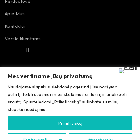
Parduotuvė
Apie Mus
Kontaktai
Verslo klientams
TAISYKLĖS
Mes vertiname jūsų privatumą
Naudojame slapukus siekdami pagerinti jūsų naršymo
Pirkimo taisyklės
patirtį, teikti suasmenintus skelbimus ar turinį ir analizuoti
srautą. Spustelėdami „Priimti viską“ sutinkate su mūsų
Grąžinimo sąlygos
slapukų naudojimu.
Priimti viską
©Autobros
. Visos teisės saugomos. 2023
LT
Konfiguruoti
Atmesti viską