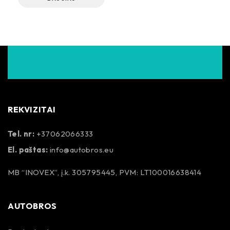
REKVIZITAI
Tel. nr:
+37062066333
El. paštas:
info@autobros.eu
MB “INOVEX”, į.k. 305795445, PVM: LT100016638414
AUTOBROS