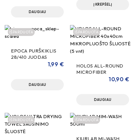
Į KREPŠELĮ
DAUGIAU
IŠPARDUOTA
IŠPARDUOTA
EPOCA PURŠKIKLIS
28/410 JUODAS
1,99
€
HOLOS ALL-ROUND
MICROFIBER
40x40cm
10,90
€
MIKROPLUOŠTO
DAUGIAU
ŠLUOSTĖ (5 vnt)
DAUGIAU
IŠPARDUOTA
IŠPARDUOTA
KIURLAB MI-WASH