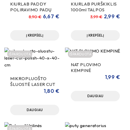
KIURLAB PADDY
KIURLAB PURŠKIKLIS
POLIRAVIMO PADŲ
1000ml TALPOS
VALIKLIS 500ML
6,67
€
2,99
€
8,90
€
3,99
€
Į KREPŠELĮ
Į KREPŠELĮ
IŠPARDUOTA
IŠPARDUOTA
NAT PLOVIMO
KEMPINĖ
1,99
€
MIKROPLUOŠTO
ŠLUOSTĖ LASER CUT
40x40 CM 380gsm
1,80
€
NEAPSIŪTAIS KRAŠTAIS
DAUGIAU
DAUGIAU
IŠPARDUOTA