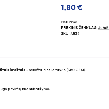
1,80
€
Neturime
PREKINIS ŽENKLAS:
AutoB
SKU:
AB36
ūtais kraštais
– minkšta, didelio tankio (380 GSM).
psaugo paviršių nuo subraižymo.