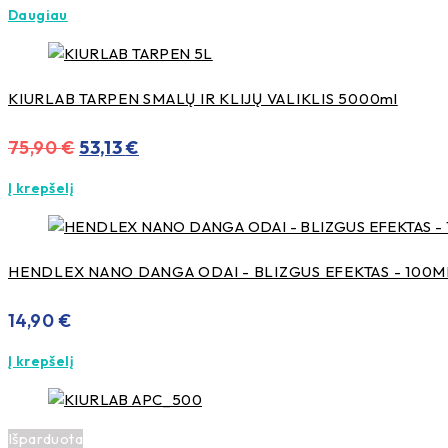
Daugiau
was:
is:
9,90 €.
7,42 €.
KIURLAB TARPEN SMALŲ IR KLIJŲ VALIKLIS 5000ml
Original
Current
75,90
€
53,13
€
price
price
Į krepšelį
was:
is:
75,90 €.
53,13 €.
HENDLEX NANO DANGA ODAI - BLIZGUS EFEKTAS - 100M
14,90
€
Į krepšelį
Išparduota