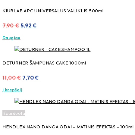
KIURLAB APC UNIVERSALUS VALIKLIS 500ml
Original
Current
7,90
€
5,92
€
price
price
Daugiau
was:
is:
7,90 €.
5,92 €.
DETURNER ŠAMPŪNAS CAKE 1000ml
Original
Current
11,00
€
7,70
€
price
price
Į krepšelį
was:
is:
11,00 €.
7,70 €.
Išparduota
HENDLEX NANO DANGA ODAI - MATINIS EFEKTAS - 100ml