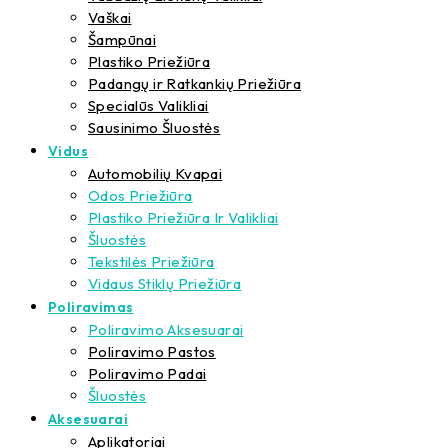
Vaškai
Šampūnai
Plastiko Priežiūra
Padangų ir Ratkankių Priežiūra
Specialūs Valikliai
Sausinimo Šluostės
Vidus
Automobilių Kvapai
Odos Priežiūra
Plastiko Priežiūra Ir Valikliai
Šluostės
Tekstilės Priežiūra
Vidaus Stiklų Priežiūra
Poliravimas
Poliravimo Aksesuarai
Poliravimo Pastos
Poliravimo Padai
Šluostės
Aksesuarai
Aplikatoriai