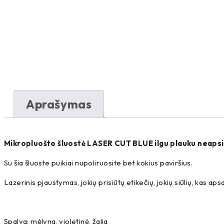
Aprašymas
Mikropluošto šluostė LASER CUT BLUE ilgu plauku neapsi
Su šia šluoste puikiai nupoliruosite bet kokius paviršius.
Lazerinis pjaustymas, jokių prisiūtų etikečių, jokių siūlių, kas a
Spalva: mėlyna, violetinė, žalia