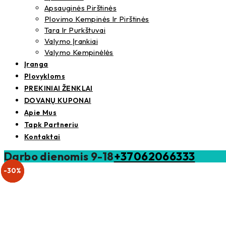
Apsauginės Pirštinės
Plovimo Kempinės Ir Pirštinės
Tara Ir Purkštuvai
Valymo Įrankiai
Valymo Kempinėlės
Įranga
Plovykloms
PREKINIAI ŽENKLAI
DOVANŲ KUPONAI
Apie Mus
Tapk Partneriu
Kontaktai
Darbo dienomis 9-18
+37062066333
-40%
-30%
-30%
Išparduota