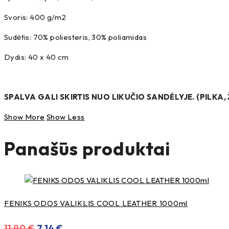
Svoris: 400 g/m2
Sudėtis: 70% poliesteris, 30% poliamidas
Dydis: 40 x 40 cm
SPALVA GALI SKIRTIS NUO LIKUČIO SANDĖLYJE. (PILKA, 
Show More
Show Less
Panašūs produktai
FENIKS ODOS VALIKLIS COOL LEATHER 1000ml
Original
Current
11,90
€
7,14
€