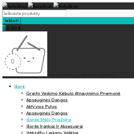
0
0,00
€
Jūsų krepšelis pakolkas tuščias :(
Išorė
Greito Veikimo Kėbulo Atnaujinimo Priemonė
Apsauginės Dangos
Aktyvios Putos
Apsauginės Dangos
Išorės Stiklų Priežiūra
Išorės Įrankiai Ir Aksesuarai
Vabzdžių Liekanų Valikliai