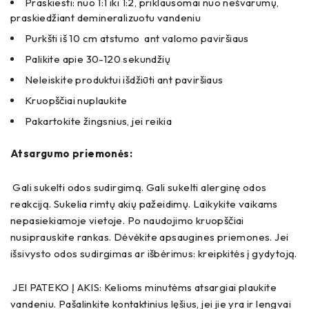
Praskiesti: nuo 1:1 iki 1:2, priklausomai nuo nešvarumų,
praskiedžiant demineralizuotu vandeniu
Purkšti iš 10 cm atstumo ant valomo paviršiaus
Palikite apie 30-120 sekundžių
Neleiskite produktui išdžiūti ant paviršiaus
Kruopščiai nuplaukite
Pakartokite žingsnius, jei reikia
Atsargumo priemonės:
Gali sukelti odos sudirgimą. Gali sukelti alerginę odos
reakciją. Sukelia rimtų akių pažeidimų. Laikykite vaikams
nepasiekiamoje vietoje. Po naudojimo kruopščiai
nusiprauskite rankas. Dėvėkite apsaugines priemones. Jei
išsivysto odos sudirgimas ar išbėrimus: kreipkitės į gydytoją.
JEI PATEKO Į AKIS: Kelioms minutėms atsargiai plaukite
vandeniu. Pašalinkite kontaktinius lęšius, jei jie yra ir lengvai