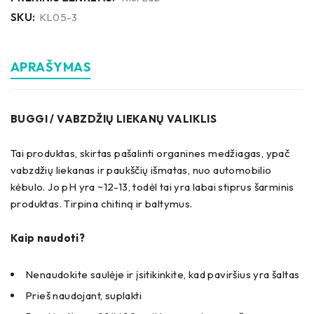
SKU:
KL05-3
APRAŠYMAS
BUGGI / VABZDŽIŲ LIEKANŲ VALIKLIS
Tai produktas, skirtas pašalinti organines medžiagas, ypač
vabzdžių liekanas ir paukščių išmatas, nuo automobilio
kėbulo. Jo pH yra ~12-13, todėl tai yra labai stiprus šarminis
produktas. Tirpina chitiną ir baltymus.
Kaip naudoti?
Nenaudokite saulėje ir įsitikinkite, kad paviršius yra šaltas
Prieš naudojant, suplakti