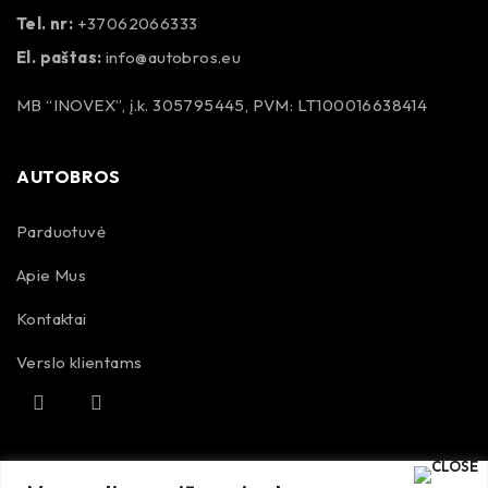
Tel. nr:
+37062066333
El. paštas:
info@autobros.eu
MB “INOVEX”, į.k. 305795445, PVM: LT100016638414
AUTOBROS
Parduotuvė
Apie Mus
Kontaktai
Verslo klientams
TAISYKLĖS