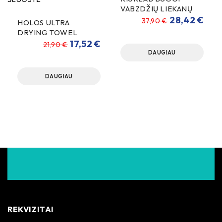
VABZDŽIŲ LIEKANŲ
VALIKLIS 5000ml
28,42
€
37,90
€
HOLOS ULTRA
DRYING TOWEL
SAUSINIMO ŠLUOSTĖ
17,52
€
21,90
€
80x50cm 1300gsm
DAUGIAU
DAUGIAU
REKVIZITAI