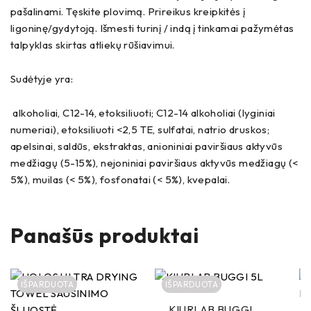
pašalinami. Tęskite plovimą. Prireikus kreipkitės į
ligoninę/gydytoją. Išmesti turinį / indą į tinkamai pažymėtas
talpyklas skirtas atliekų rūšiavimui.
Sudėtyje yra:
alkoholiai, C12-14, etoksiliuoti; C12-14 alkoholiai (lyginiai
numeriai), etoksiliuoti <2,5 TE, sulfatai, natrio druskos;
apelsinai, saldūs, ekstraktas, anioniniai paviršiaus aktyvūs
medžiagų (5-15%), nejoniniai paviršiaus aktyvūs medžiagų (<
5%), muilas (< 5%), fosfonatai (< 5%), kvepalai.
Panašūs produktai
IŠPARDUOTA
IŠPARDUOTA
KIURLAB BUGGI