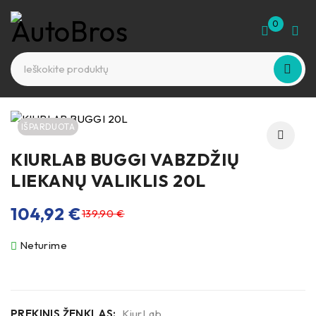
0
IŠPARDUOTA
KIURLAB BUGGI VABZDŽIŲ
LIEKANŲ VALIKLIS 20L
104,92
€
139,90
€
Neturime
PREKINIS ŽENKLAS:
KiurLab