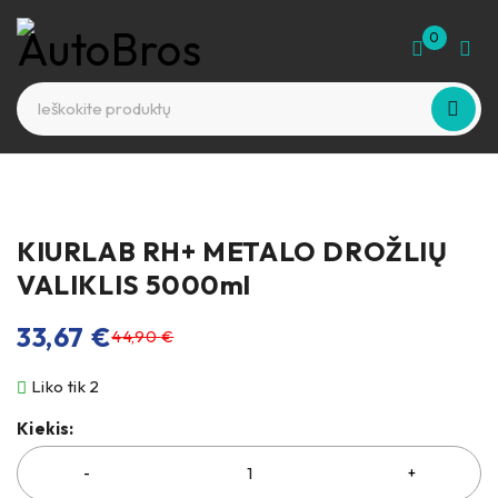
0
-25%
KIURLAB RH+ METALO DROŽLIŲ
VALIKLIS 5000ml
33,67
€
44,90
€
Liko tik 2
Kiekis: