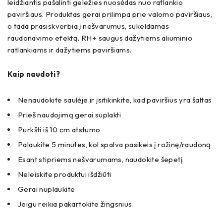
leidžiantis pašalinti geležies nuosėdas nuo ratlankio
paviršiaus. Produktas gerai prilimpa prie valomo paviršiaus,
o tada prasiskverbia į nešvarumus, sukeldamas
raudonavimo efektą. RH+ saugus dažytiems aliuminio
ratlankiams ir dažytiems paviršiams.
Kaip naudoti?
Nenaudokite saulėje ir įsitikinkite, kad paviršius yra šaltas
Prieš naudojimą gerai suplakti
Purkšti iš 10 cm atstumo
Palaukite 5 minutes, kol spalva pasikeis į rožinę/raudoną
Esant stipriems nešvarumams, naudokite šepetį
Neleiskite produktui išdžiūti
Gerai nuplaukite
Jeigu reikia pakartokite žingsnius