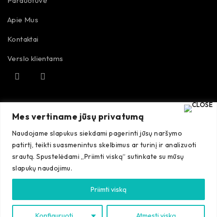
Parduotuvė
Apie Mus
Kontaktai
Verslo klientams
TAISYKLĖS
Mes vertiname jūsų privatumą
Naudojame slapukus siekdami pagerinti jūsų naršymo
Pirkimo taisyklės
patirtį, teikti suasmenintus skelbimus ar turinį ir analizuoti
srautą. Spustelėdami „Priimti viską“ sutinkate su mūsų
Grąžinimo sąlygos
slapukų naudojimu.
Priimti viską
©Autobros
. Visos teisės saugomos. 2023
Konfiguruoti
Atmesti viską