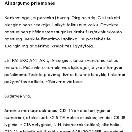
Atsargumo priemonės:
Kenksminga, jei patenka į burną. Dirgina odą. Gali sukelti
alerginę odos reakciją. Laikyti toliau nuo vaikų. Dėvėkite
apsaugines pirštines/apsauginius drabužius/akinius/veido
apsaugą. Venkite išmetimo į aplinką. Jei pastebėsite
sudirginimą ar bėrimą: kreipkitės į gydytoją.
JEI PATEKO ANT AKIŲ: Atsargiai skalauti vandeniu kelias
minutes. Pašalinkite kontaktinius lęšius, jei jie yra ir lengvai
pašalinami. Tęskite plovimą. Išmesti turinį/talpyklą tinkamai
pažymėtose atliekų rūšiavimo vietose.
Sudėtyje yra:
Amonio merkaptooktanas; C12-14 alkoholiai (lyginiai
numeriai), etoksiliuoti <2.5 TE, natrio druskos; amidai, C8-18
lyginiai ir C18 nelyginiai, N,N-bis(hidroksietilas); alkoholiai,
C12-14, etoksiliuoti. Sudėtis pagal 648/2004/EB, anjoniniai