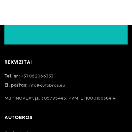
REKVIZITAI
Tel. nr:
+37062066333
El. paštas:
info@autobros.eu
MB “INOVEX”, į.k. 305795445, PVM: LT100016638414
AUTOBROS