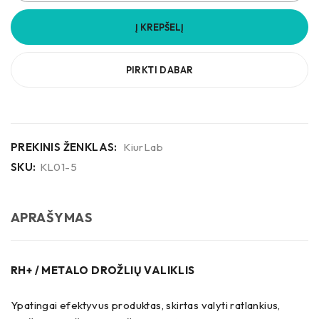
Į KREPŠELĮ
PIRKTI DABAR
PREKINIS ŽENKLAS:
KiurLab
SKU:
KL01-5
APRAŠYMAS
RH+ / METALO DROŽLIŲ VALIKLIS
Ypatingai efektyvus produktas, skirtas valyti ratlankius,