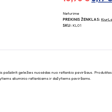
price
Neturime
was:
PREKINIS ŽENKLAS:
KiurL
10,90
SKU:
KL01
ntis pašalinti geležies nuosėdas nuo ratlankio paviršiaus. Produkta
ems aliuminio ratlankiams ir dažytiems paviršiams.