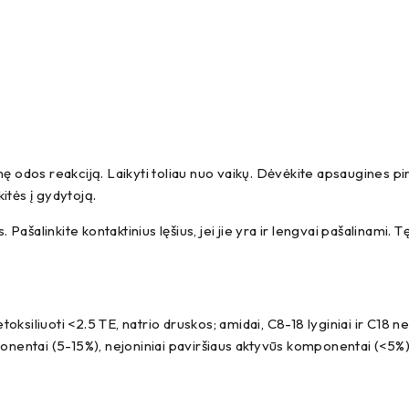
inę odos reakciją. Laikyti toliau nuo vaikų. Dėvėkite apsaugines 
kitės į gydytoją.
Pašalinkite kontaktinius lęšius, jei jie yra ir lengvai pašalinami.
siliuoti <2.5 TE, natrio druskos; amidai, C8-18 lyginiai ir C18 nelyg
nentai (5-15%), nejoniniai paviršiaus aktyvūs komponentai (<5%)