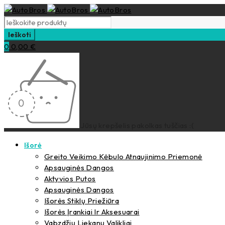
0
0,00
€
Jūsų krepšelis pakolkas tuščias :(
Išorė
Greito Veikimo Kėbulo Atnaujinimo Priemonė
Apsauginės Dangos
Aktyvios Putos
Apsauginės Dangos
Išorės Stiklų Priežiūra
Išorės Įrankiai Ir Aksesuarai
Vabzdžių Liekanų Valikliai