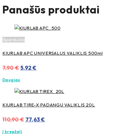
Panašūs produktai
Išparduota
KIURLAB APC UNIVERSALUS VALIKLIS 500ml
Original
Current
7,90
€
5,92
€
price
price
Daugiau
was:
is:
7,90 €.
5,92 €.
KIURLAB TIRE-X PADANGŲ VALIKLIS 20L
Original
Current
110,90
€
77,63
€
price
price
Į krepšelį
was:
is: