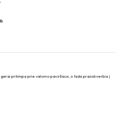
price
is:
ab
 €.
8,17 €.
s gerai prilimpa prie valomo paviršiaus, o tada prasiskverbia į