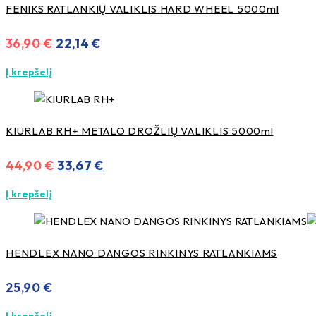
FENIKS RATLANKIŲ VALIKLIS HARD WHEEL 5000ml
Original
Current
36,90
€
22,14
€
price
price
Į krepšelį
was:
is:
36,90 €.
22,14 €.
KIURLAB RH+ METALO DROŽLIŲ VALIKLIS 5000ml
Original
Current
44,90
€
33,67
€
price
price
Į krepšelį
was:
is:
44,90 €.
33,67 €.
HENDLEX NANO DANGOS RINKINYS RATLANKIAMS
25,90
€
Į krepšelį