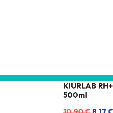
KIURLAB RH+
500ml
Origi
10,90
€
8,17