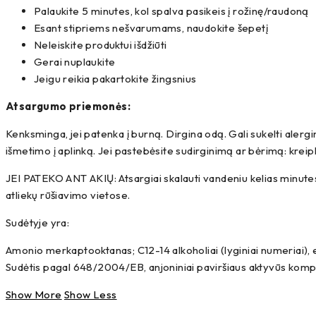
Palaukite 5 minutes, kol spalva pasikeis į rožinę/raudoną
Esant stipriems nešvarumams, naudokite šepetį
Neleiskite produktui išdžiūti
Gerai nuplaukite
Jeigu reikia pakartokite žingsnius
Atsargumo priemonės:
Kenksminga, jei patenka į burną. Dirgina odą. Gali sukelti alerg
išmetimo į aplinką. Jei pastebėsite sudirginimą ar bėrimą: kreip
JEI PATEKO ANT AKIŲ: Atsargiai skalauti vandeniu kelias minutes. 
atliekų rūšiavimo vietose.
Sudėtyje yra:
Amonio merkaptooktanas; C12-14 alkoholiai (lyginiai numeriai), etok
Sudėtis pagal 648/2004/EB, anjoniniai paviršiaus aktyvūs kompo
Show More
Show Less