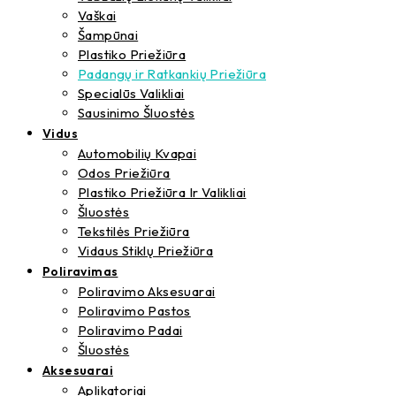
Vaškai
Šampūnai
Plastiko Priežiūra
Padangų ir Ratkankių Priežiūra
Specialūs Valikliai
Sausinimo Šluostės
Vidus
Automobilių Kvapai
Odos Priežiūra
Plastiko Priežiūra Ir Valikliai
Šluostės
Tekstilės Priežiūra
Vidaus Stiklų Priežiūra
Poliravimas
Poliravimo Aksesuarai
Poliravimo Pastos
Poliravimo Padai
Šluostės
Aksesuarai
Aplikatoriai