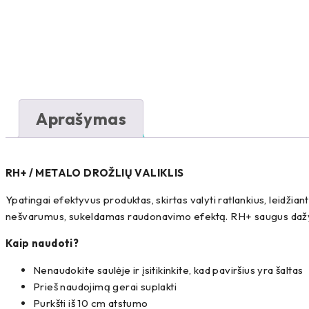
Aprašymas
RH+ / METALO DROŽLIŲ VALIKLIS
Ypatingai efektyvus produktas, skirtas valyti ratlankius, leidžia
nešvarumus, sukeldamas raudonavimo efektą. RH+ saugus dažyti
Kaip naudoti?
Nenaudokite saulėje ir įsitikinkite, kad paviršius yra šaltas
Prieš naudojimą gerai suplakti
Purkšti iš 10 cm atstumo