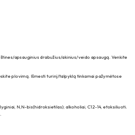
pirštines/apsauginius drabužius/akinius/veido apsaugą. Venkite
 Tęskite plovimą. Išmesti turinį/talpyklą tinkamai pažymėtose
iniai, N,N-bis(hidroksietilas); alkoholiai, C12-14, etoksiliuoti.
.