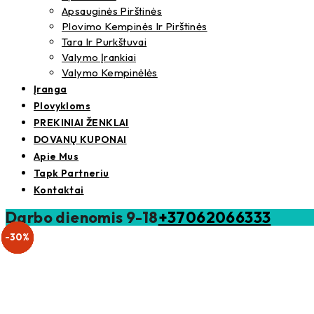
Apsauginės Pirštinės
Plovimo Kempinės Ir Pirštinės
Tara Ir Purkštuvai
Valymo Įrankiai
Valymo Kempinėlės
Įranga
Plovykloms
PREKINIAI ŽENKLAI
DOVANŲ KUPONAI
Apie Mus
Tapk Partneriu
Kontaktai
Darbo dienomis 9-18
+37062066333
-40%
-30%
-30%
-25%
-25%
Išparduota