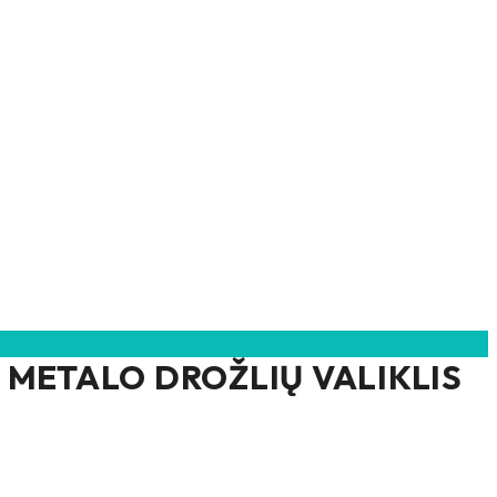
 METALO DROŽLIŲ VALIKLIS
nal
Current
€