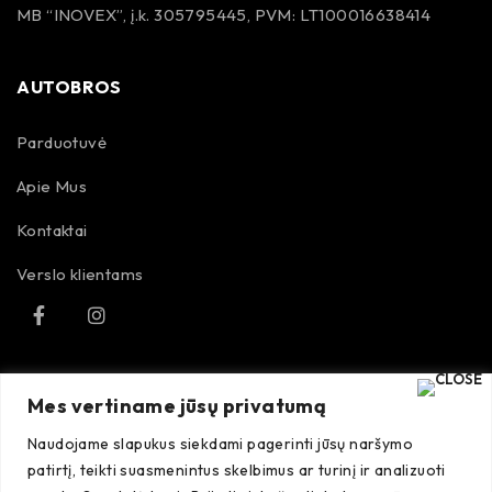
MB “INOVEX”, į.k. 305795445, PVM: LT100016638414
AUTOBROS
Parduotuvė
Apie Mus
Kontaktai
Verslo klientams
TAISYKLĖS
Mes vertiname jūsų privatumą
Naudojame slapukus siekdami pagerinti jūsų naršymo
Pirkimo taisyklės
patirtį, teikti suasmenintus skelbimus ar turinį ir analizuoti