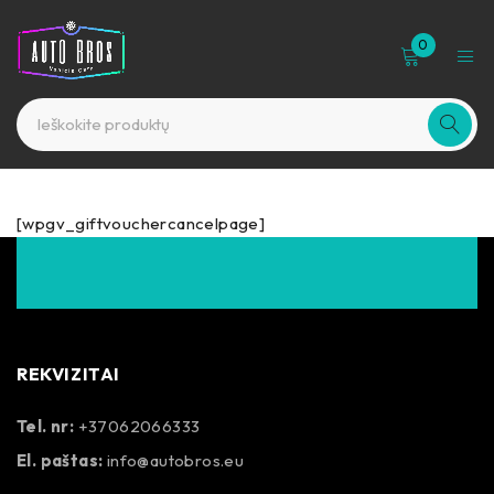
0
[wpgv_giftvouchercancelpage]
REKVIZITAI
Tel. nr:
+37062066333
El. paštas:
info@autobros.eu