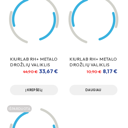
KIURLAB RH+ METALO
KIURLAB RH+ METALO
DROŽLIŲ VALIKLIS
DROŽLIŲ VALIKLIS
5000ml
500ml
33,67
€
8,17
€
44,90
€
10,90
€
Į KREPŠELĮ
DAUGIAU
IŠPARDUOTA