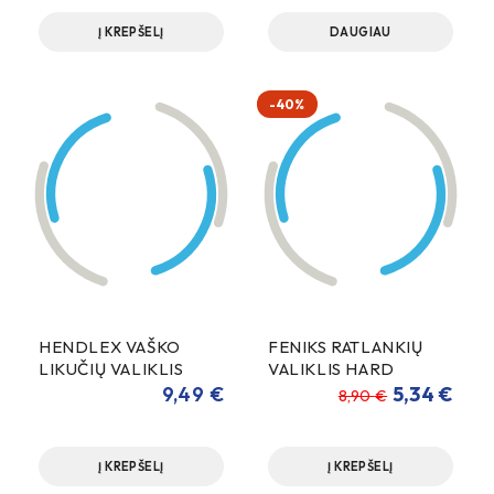
Į KREPŠELĮ
DAUGIAU
-40%
HENDLEX VAŠKO
FENIKS RATLANKIŲ
LIKUČIŲ VALIKLIS
VALIKLIS HARD
WHEEL 1000ml
9,49
€
5,34
€
8,90
€
Į KREPŠELĮ
Į KREPŠELĮ