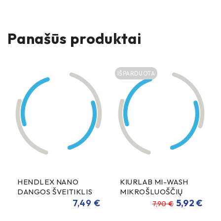
Panašūs produktai
IŠPARDUOTA
HENDLEX NANO
KIURLAB MI-WASH
DANGOS ŠVEITIKLIS
MIKROŠLUOŠČIŲ
100ml
VALIKLIS 500ml
7,49
€
5,92
€
7,90
€