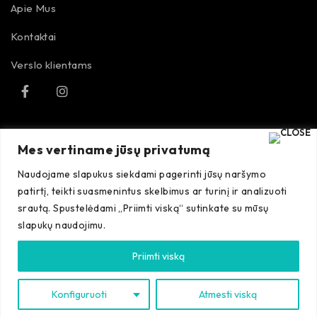
Apie Mus
Kontaktai
Verslo klientams
TAISYKLĖS
Mes vertiname jūsų privatumą
Naudojame slapukus siekdami pagerinti jūsų naršymo
Pirkimo taisyklės
patirtį, teikti suasmenintus skelbimus ar turinį ir analizuoti
srautą. Spustelėdami „Priimti viską“ sutinkate su mūsų
Grąžinimo sąlygos
slapukų naudojimu.
Priimti viską
©Autobros
. Visos teisės saugomos. 2023
LT
Konfiguruoti
Atmesti viską