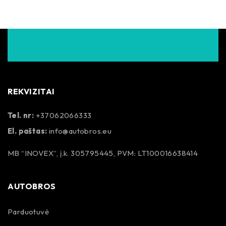
REKVIZITAI
Tel. nr:
+37062066333
El. paštas:
info@autobros.eu
MB “INOVEX”, į.k. 305795445, PVM: LT100016638414
AUTOBROS
Parduotuvė