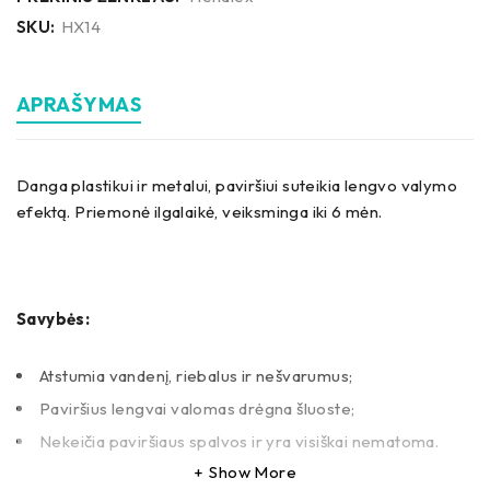
SKU:
HX14
APRAŠYMAS
Danga plastikui ir metalui, paviršiui suteikia lengvo valymo
efektą. Priemonė ilgalaikė, veiksminga iki 6 mėn.
Savybės:
Atstumia vandenį, riebalus ir nešvarumus;
Paviršius lengvai valomas drėgna šluoste;
Nekeičia paviršiaus spalvos ir yra visiškai nematoma.
Show More