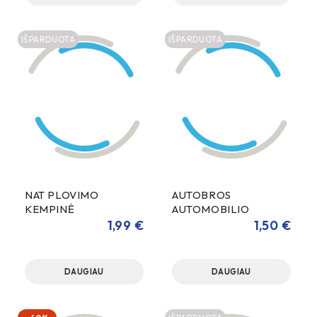
Alkoholiai, C12-14, etoksiliuoti, sulfatai, natrio druskos,
Sulfoninės rūgštys, C14-16-alkanų hidroksi ir C14-16-alkenai,
IŠPARDUOTA
IŠPARDUOTA
natrio druskos
NAT PLOVIMO
AUTOBROS
KEMPINĖ
AUTOMOBILIO
PLOVIMO KEMPINĖ
1,99
€
1,50
€
SPONGE
DAUGIAU
DAUGIAU