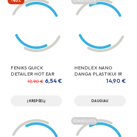
-40%
IŠPARDUOTA
FENIKS QUICK
HENDLEX NANO
DETAILER HOT EAR
DANGA PLASTIKUI IR
WAX 1000ml
METALUI 50ml
6,54
€
14,90
€
10,90
€
Į KREPŠELĮ
DAUGIAU
IŠPARDUOTA