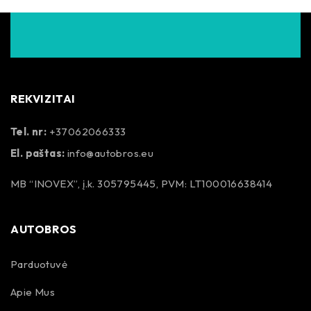
REKVIZITAI
Tel. nr:
+37062066333
El. paštas:
info@autobros.eu
MB “INOVEX”, į.k. 305795445, PVM: LT100016638414
AUTOBROS
Parduotuvė
Apie Mus