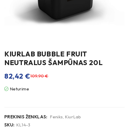
KIURLAB BUBBLE FRUIT
NEUTRALUS ŠAMPŪNAS 20L
82,42
€
109,90
€
Neturime
PREKINIS ŽENKLAS:
Feniks
,
KiurLab
SKU:
KL14-3