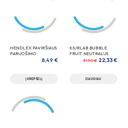
HENDLEX PAVIRŠIAUS
KIURLAB BUBBLE
PARUOŠIMO
FRUIT NEUTRALUS
PRIEMONĖ
ŠAMPŪNAS 5000ml
8,49
€
22,33
€
31,90
€
Į KREPŠELĮ
DAUGIAU