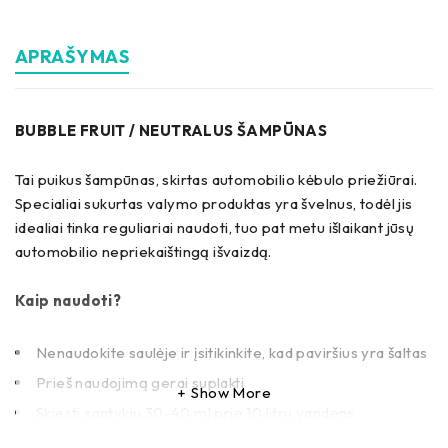
APRAŠYMAS
BUBBLE FRUIT / NEUTRALUS ŠAMPŪNAS
Tai puikus šampūnas, skirtas automobilio kėbulo priežiūrai.
Specialiai sukurtas valymo produktas yra švelnus, todėl jis
idealiai tinka reguliariai naudoti, tuo pat metu išlaikant jūsų
automobilio nepriekaištingą išvaizdą.
Kaip naudoti?
Nenaudokite saulėje ir įsitikinkite, kad paviršius yra šaltas
Prieš naudojimą gerai suplakti
Show More
Skiesti santykiu 30-40 ml prie 10 litrų vandens
Nuplaukite paviršius su pirštine ar kempine, naudodami