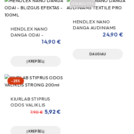
IŠPARDUOTA
HENDLEX NANO
DANGA AUDINIAMS
HENDLEX NANO
TEXTILE PRO
24,90
€
DANGA ODAI -
BLIZGUS EFEKTAS -
14,90
€
100ML
DAUGIAU
Į KREPŠELĮ
-25%
KIURLAB STIPRUS
ODOS VALIKLIS
STRONG 200ml
5,92
€
7,90
€
Į KREPŠELĮ