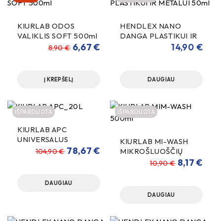
KIURLAB ODOS
HENDLEX NANO
VALIKLIS SOFT 500ml
DANGA PLASTIKUI IR
METALUI 50ml
6,67
€
14,90
€
8,90
€
Į KREPŠELĮ
DAUGIAU
IŠPARDUOTA
IŠPARDUOTA
KIURLAB APC
UNIVERSALUS
KIURLAB MI-WASH
VALIKLIS 20L
78,67
€
MIKROŠLUOŠČIŲ
104,90
€
VALIKLIS 1000ml
8,17
€
10,90
€
DAUGIAU
DAUGIAU