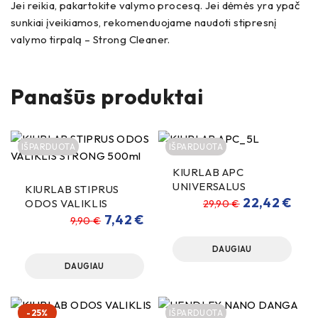
Jei reikia, pakartokite valymo procesą. Jei dėmės yra ypač
sunkiai įveikiamos, rekomenduojame naudoti stipresnį
valymo tirpalą – Strong Cleaner.
Panašūs produktai
IŠPARDUOTA
IŠPARDUOTA
KIURLAB APC
UNIVERSALUS
KIURLAB STIPRUS
VALIKLIS 5000ml
22,42
€
ODOS VALIKLIS
29,90
€
STRONG 500ml
7,42
€
9,90
€
DAUGIAU
DAUGIAU
-25%
IŠPARDUOTA