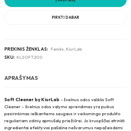
PIRKTI DABAR
PREKINIS ŽENKLAS:
Feniks
,
KiurLab
SKU:
KLSOFT200
APRAŠYMAS
Soft Cleaner by KiurLab
– švelnus odos valiklis Soft
Cleaner – švelnus odos valymo sprendimas yra puikus
pasirinkimas ieškantiems saugaus ir veiksmingo produkto
reguliariam odinių apmušalų priežiūrai. Jo kruopščiai atrinkti
ingredientai efektyviai pašalina nešvarumus nepažeisdami