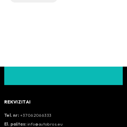
REKVIZITAI
Tel. nr:
+37062066333
El. paštas:
info@autobros.eu