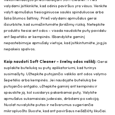
valydami įsitikinkite, kad odinis paviršius yra vėsus. Venkite
valyti apmušalus tiesioginiuose saulės spinduliuose arba
šalia šilumos šaltinių. Prieš valydami apmušalus gerai
išsiurbkite, kad sumažintumėte įbrėžimų riziką. Netepkite
produkto tiesiai ant odos – visada naudokite putų pavidalu
ant šepetėlio ar kempinės. Išbandykite gaminį
nepastebimoje apmušalų vietoje, kad įsitikintumėte, jog jis
nepakeis spalvos.
Kaip naudoti Soft Cleaner – švelnų odos valiklį:
Gerai
suplakite buteliuką su putų aplikatoriumi, kad turinys
susimaišytų. Užtepkite putojančio valiklio ant odos valymo
šepetėlio arba kempinės. Jei naudojate buteliuką be
putojančio antgalio, užtepkite gaminį ant kempinės ir
spauskite ją, kol susidarys pakankamai putų. Valykite
apmušalus sukamaisiais judesiais, dirbdami po sekciją.
Nuolat nuvalykite putas ir nešvarumus sugeriančia
mikropluošto šluoste, kad ant paviršiaus neišdžiūtų likučiai.