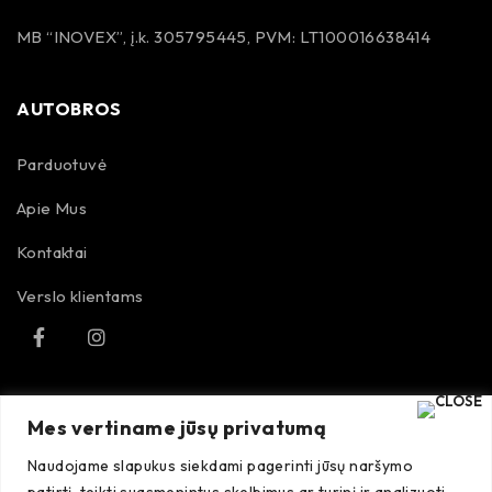
MB “INOVEX”, į.k. 305795445, PVM: LT100016638414
AUTOBROS
Parduotuvė
Apie Mus
Kontaktai
Verslo klientams
TAISYKLĖS
Mes vertiname jūsų privatumą
Naudojame slapukus siekdami pagerinti jūsų naršymo
Pirkimo taisyklės
patirtį, teikti suasmenintus skelbimus ar turinį ir analizuoti