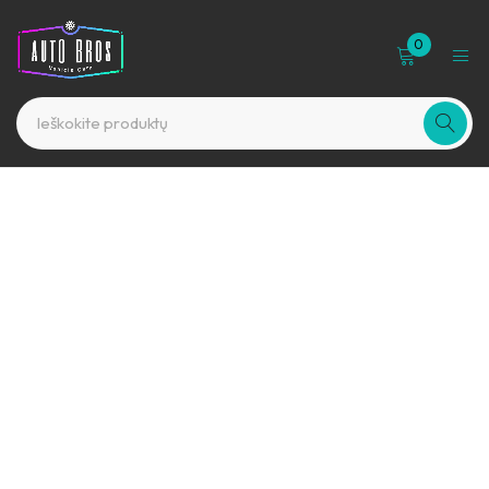
0
-25%