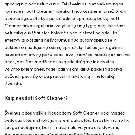
apsauginio odos sluoksnio. Dėl švelnios, bet veiksmingos
formulės „Soft Cleaner“ idealiai tinka kasdienei priežiūrai ir
padeda ilgiau išlaikyti puikią odinių apmušalų būklę. Soft
Cleaner tinka reguliariai valyti visų tipų lygią odą, įskaitant
natūralią aukščiausios kokybės odą ir sintetinę odą. Jis
efektyviai pašalina nešvarumus nuo automobiliuose ir
balduose naudojamų odinių apmušalų. Tačiau jo negalima
naudoti ant atvirų porų odos, pvz., zomšos, nubuko ar anilino
odos, nes šios medžiagos sugeria drėgmę ir aktyvias
valymo priemones, todėl gali visam laikui pakeisti spalvą,
pažeisti paviršių arba prarasti minkštumą ir natūralią
išvaizdą.
Kaip naudoti Soft Cleaner?
Švelnus odos valiklis Naudodami Soft Cleaner odai, visada
vadovaukitės instrukcijomis ant pakuotės. Tai užtikrina ne tik
saugų naudojimą, bet ir maksimalų valymo efektyvumą.
Rekomendacijos prieš naudojant Soft Cleaner: Prieš